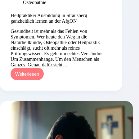
Osteopathie
Heilpraktiker Ausbildung in Strausberg –
ganzheitlich lernen an der AfgON
Gesundheit ist mehr als das Fehlen von
Symptomen. Wer heute den Weg in die
Naturheilkunde, Osteopathie oder Heilpraktik
einschlägt, sucht oft mehr als reines
Prüfungswissen. Es geht um echtes Verständnis.
Um Zusammenhänge. Um den Menschen als
Ganzes. Genau dafür steht…
Weiterlesen
Heilpraktiker
Ausbildung
in
Strausberg
–
ganzheitlich
lernen
an
der
AfgON