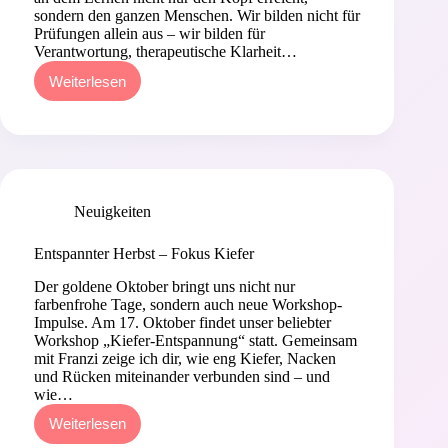
sondern den ganzen Menschen. Wir bilden nicht für
Prüfungen allein aus – wir bilden für
Verantwortung, therapeutische Klarheit…
Weiterlesen
Lernen,
verstehen
und
wachsen
in
der
Akademie
für
Neuigkeiten
ganzheitliche
Osteopathie
Entspannter Herbst – Fokus Kiefer
und
Naturheilkunde
Der goldene Oktober bringt uns nicht nur
–
farbenfrohe Tage, sondern auch neue Workshop-
AfgON
Impulse. Am 17. Oktober findet unser beliebter
Workshop „Kiefer-Entspannung“ statt. Gemeinsam
mit Franzi zeige ich dir, wie eng Kiefer, Nacken
und Rücken miteinander verbunden sind – und
wie…
Weiterlesen
Entspannter
Herbst