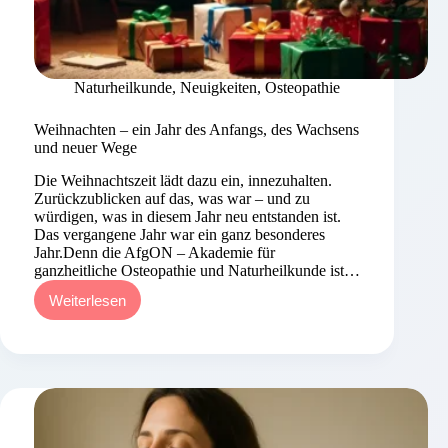
Naturheilkunde
,
Neuigkeiten
,
Osteopathie
Weihnachten – ein Jahr des Anfangs, des Wachsens
und neuer Wege
Die Weihnachtszeit lädt dazu ein, innezuhalten.
Zurückzublicken auf das, was war – und zu
würdigen, was in diesem Jahr neu entstanden ist.
Das vergangene Jahr war ein ganz besonderes
Jahr.Denn die AfgON – Akademie für
ganzheitliche Osteopathie und Naturheilkunde ist…
Weiterlesen
Weihnachten
–
ein
Jahr
des
Anfangs,
des
Wachsens
und