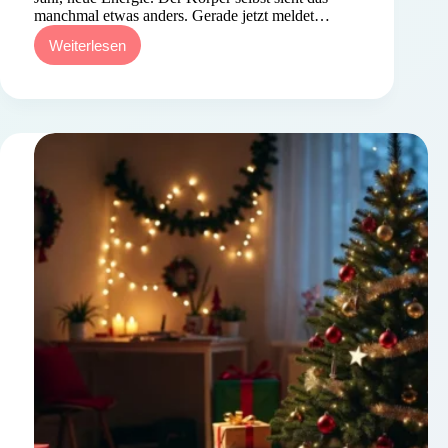
manchmal etwas anders. Gerade jetzt meldet…
Weiterlesen
Schilddrüse
im
Januar
–
warum
sie
sich
jetzt
besonders
deutlich
meldet