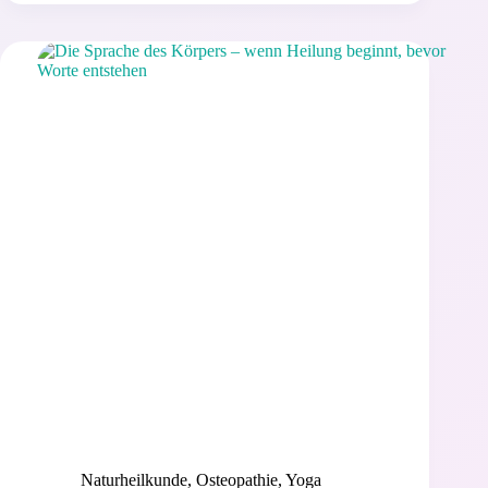
Wechseljahren
–
Wenn
der
Körper
neue
Wege
geht
Naturheilkunde
,
Osteopathie
,
Yoga