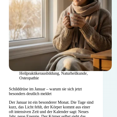
–
AfgON
Heilpraktikerausbildung
,
Naturheilkunde
,
Osteopathie
Schilddrüse im Januar – warum sie sich jetzt
besonders deutlich meldet
Der Januar ist ein besonderer Monat. Die Tage sind
kurz, das Licht fehlt, der Körper kommt aus einer
oft intensiven Zeit und der Kalender sagt: Neues
Jahr, neue Energie. Der Körper selbst sieht das