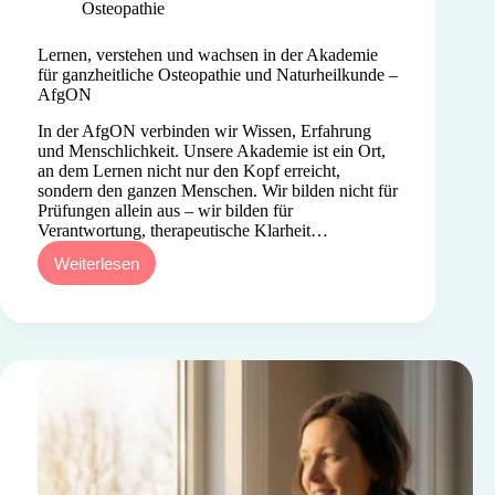
Osteopathie
Lernen, verstehen und wachsen in der Akademie
für ganzheitliche Osteopathie und Naturheilkunde –
AfgON
In der AfgON verbinden wir Wissen, Erfahrung
und Menschlichkeit. Unsere Akademie ist ein Ort,
an dem Lernen nicht nur den Kopf erreicht,
sondern den ganzen Menschen. Wir bilden nicht für
Prüfungen allein aus – wir bilden für
Verantwortung, therapeutische Klarheit…
Weiterlesen
Lernen,
verstehen
und
wachsen
in
der
Akademie
für
ganzheitliche
Osteopathie
und
Naturheilkunde