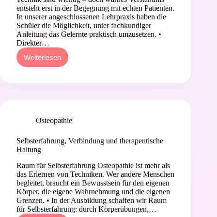
entsteht erst in der Begegnung mit echten Patienten.
In unserer angeschlossenen Lehrpraxis haben die
Schüler die Möglichkeit, unter fachkundiger
Anleitung das Gelernte praktisch umzusetzen. •
Direkter…
Weiterlesen
Üben
an
“echten”
Patienten
in
angeschlossener
Lehrpraxis
Osteopathie
Selbsterfahrung, Verbindung und therapeutische
Haltung
Raum für Selbsterfahrung Osteopathie ist mehr als
das Erlernen von Techniken. Wer andere Menschen
begleitet, braucht ein Bewusstsein für den eigenen
Körper, die eigene Wahrnehmung und die eigenen
Grenzen. • In der Ausbildung schaffen wir Raum
für Selbsterfahrung: durch Körperübungen,…