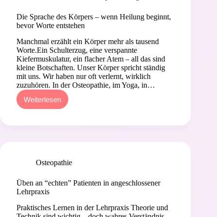
Die Sprache des Körpers – wenn Heilung beginnt,
bevor Worte entstehen
Manchmal erzählt ein Körper mehr als tausend
Worte.Ein Schulterzug, eine verspannte
Kiefermuskulatur, ein flacher Atem – all das sind
kleine Botschaften. Unser Körper spricht ständig
mit uns. Wir haben nur oft verlernt, wirklich
zuzuhören. In der Osteopathie, im Yoga, in…
Weiterlesen
Die
Sprache
des
Körpers
–
wenn
Heilung
beginnt,
Osteopathie
bevor
Worte
Üben an “echten” Patienten in angeschlossener
entstehen
Lehrpraxis
Praktisches Lernen in der Lehrpraxis Theorie und
Technik sind wichtig – doch wahres Verständnis