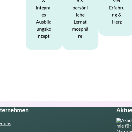
&
n &
viel
integral
persönl
Erfahru
es
iche
ng &
Ausbild
Lernat
Herz
ungsko
mosphä
nzept
re
ternehmen
Aktue
r uns