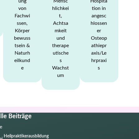
ung
Mensc
Hospita
von
hlichkei
tion in
Fachwi
t,
angesc
ssen,
Achtsa
hlossen
Körper
mkeit
er
bewuss
und
Osteop
tsein &
therape
athiepr
Naturh
utische
axis/Le
eilkund
s
hrpraxi
e
Wachst
s
um
lle Beiträge
Heilpraktikerausbildung