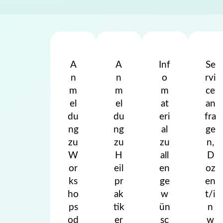
A
A
Inf
Se
n
n
o
rvi
m
m
m
ce
el
el
at
an
du
du
eri
fra
ng
ng
al
ge
zu
zu
zu
n,
W
H
all
D
or
eil
en
oz
ks
pr
ge
en
ho
ak
w
t/i
ps
tik
ün
n
od
er
sc
w