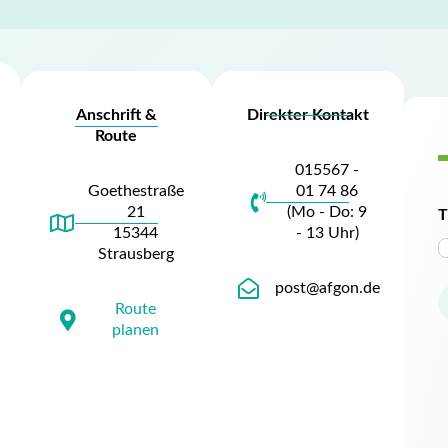
Anschrift &
Direkter Kontakt
Route
015567 -
Goethestraße
01 74 86
21
(Mo - Do: 9
T
15344
- 13 Uhr)
Strausberg
post@afgon.de
Route
planen