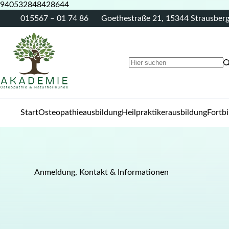
940532848428644
015567 – 01 74 86
Goethestraße 21, 15344 Strausber
Start
Osteopathieausbildung
Heilpraktikerausbildung
Fortb
Anmeldung, Kontakt & Informationen