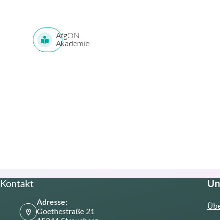
AfgON
Akademie
Kontakt
Un
Adresse:
Übe
Goethestraße 21