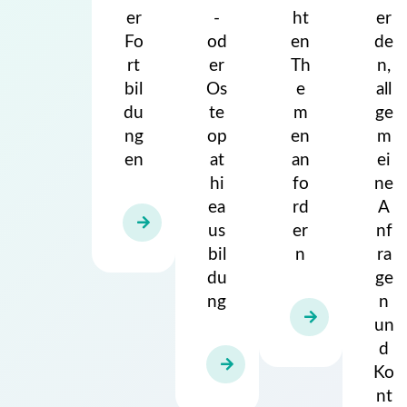
er
-
ht
er
Fo
od
en
de
rt
er
Th
n,
bil
Os
e
all
du
te
m
ge
ng
op
en
m
en
at
an
ei
hi
fo
ne
ea
rd
A
us
er
nf
bil
n
ra
du
ge
ng
n
un
d
Ko
nt