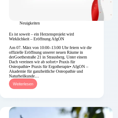
Neuigkeiten
Es ist soweit – ein Herzensprojekt wird
Wirklichkeit – Eröffnung AfgON
Am 07. März von 10:00–13:00 Uhr feiern wir die
offizielle Eröffnung unserer neuen Räume in
derGoethestraße 21 in Strausberg. Unter einem
Dach vereinen wir ab sofort:• Praxis für
Osteopathie• Praxis für Ergotherapie• AfgON –
Akademie für ganzheitliche Osteopathie und
Naturheilkunde…
Weiterlesen
Es
ist
soweit
–
ein
Herzensprojekt
wird
Wirklichkeit