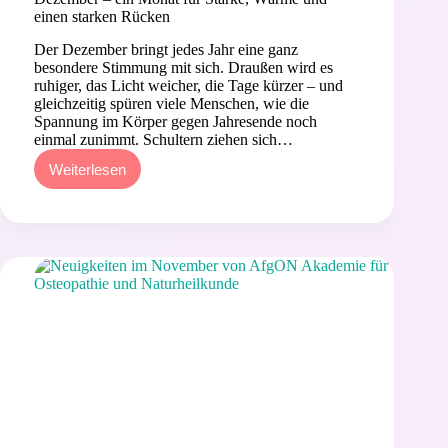
einen starken Rücken
Der Dezember bringt jedes Jahr eine ganz
besondere Stimmung mit sich. Draußen wird es
ruhiger, das Licht weicher, die Tage kürzer – und
gleichzeitig spüren viele Menschen, wie die
Spannung im Körper gegen Jahresende noch
einmal zunimmt. Schultern ziehen sich…
Weiterlesen
Dezember
–
ein
Monat
für
Stärke,
Wärme
und
einen
starken
Rücken