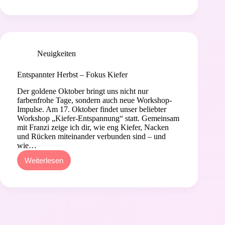
Neuigkeiten
im
November
–
Aufatmen
&
Vorfreude
Neuigkeiten
Entspannter Herbst – Fokus Kiefer
Der goldene Oktober bringt uns nicht nur
farbenfrohe Tage, sondern auch neue Workshop-
Impulse. Am 17. Oktober findet unser beliebter
Workshop „Kiefer-Entspannung“ statt. Gemeinsam
mit Franzi zeige ich dir, wie eng Kiefer, Nacken
und Rücken miteinander verbunden sind – und
wie…
Weiterlesen
Entspannter
Herbst
–
Fokus
Kiefer