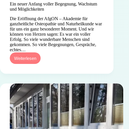
Ein neuer Anfang voller Begegnung, Wachstum
und Möglichkeiten
Die Eröffnung der AfgON – Akademie für
ganzheitliche Osteopathie und Naturheilkunde war
für uns ein ganz besonderer Moment. Und wir
können von Herzen sagen: Es war ein voller
Erfolg. So viele wunderbare Menschen sind
gekommen. So viele Begegnungen, Gespräche,
echtes…
Weiterlesen
Ein
neuer
Anfang
voller
Begegnung,
Wachstum
und
Möglichkeiten