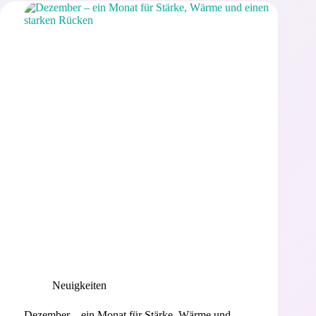
Anfangs,
des
Wachsens
und
neuer
Wege
Neuigkeiten
Dezember – ein Monat für Stärke, Wärme und