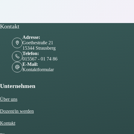
ein
Herzensprojekt
wird
Wirklichkeit
–
Kontakt
Eröffnung
AfgON
Adresse:
Goethestraße 21
15344 Strausberg
Telefon:
015567 - 01 74 86
E-Mail:
Kontaktformular
Unternehmen
Über uns
Dozent/in werden
Kontakt