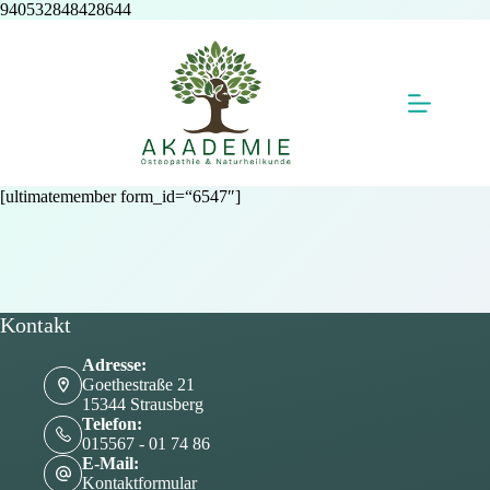
Zum
940532848428644
Inhalt
springen
[ultimatemember form_id=“6547″]
Kontakt
Adresse:
Goethestraße 21
15344 Strausberg
Telefon:
015567 - 01 74 86
E-Mail:
Kontaktformular